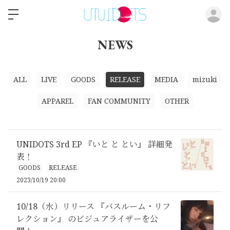
ロ
NEWS
ALL
LIVE
GOODS
RELEASE
MEDIA
mizuki
APPAREL
FAN COMMUNITY
OTHER
UNIDOTS 3rd EP 『いと と とい』 詳細発
表！
GOODS
RELEASE
2023/10/19 20:00
10/18（水）リリース 『バスルーム・リフ
レクション』 のビジュアライザーを公